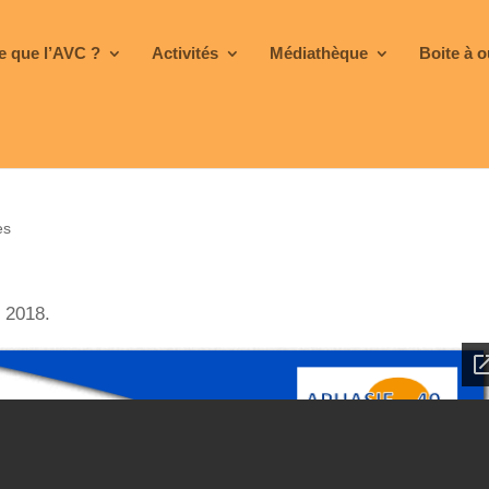
e que l’AVC ?
Activités
Médiathèque
Boite à o
es
n 2018.