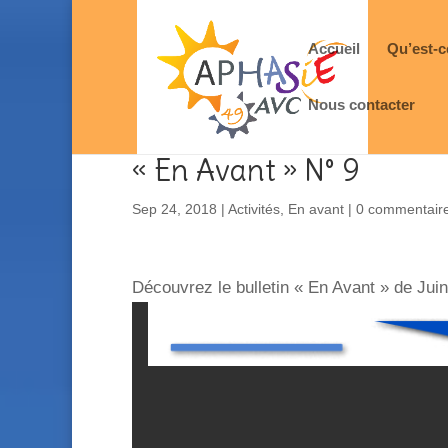
Accueil
Qu’est-c
Nous contacter
« En Avant » N° 9
Sep 24, 2018
|
Activités
,
En avant
|
0 commentair
Découvrez le bulletin « En Avant » de Jui