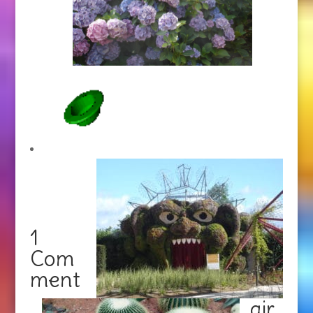
1
Com
ment
air