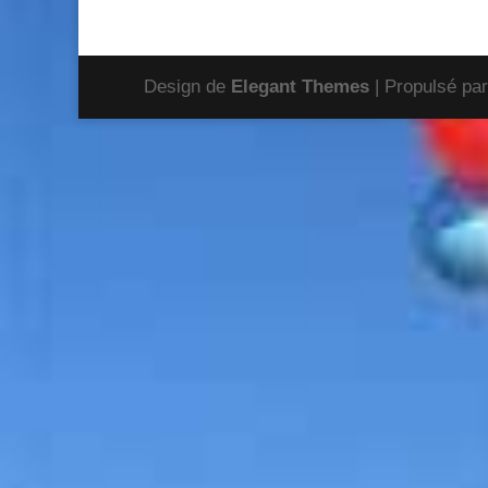
Design de
Elegant Themes
| Propulsé pa