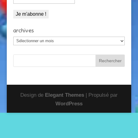
archives
archives
Design de
Elegant Themes
| Propulsé par
WordPress